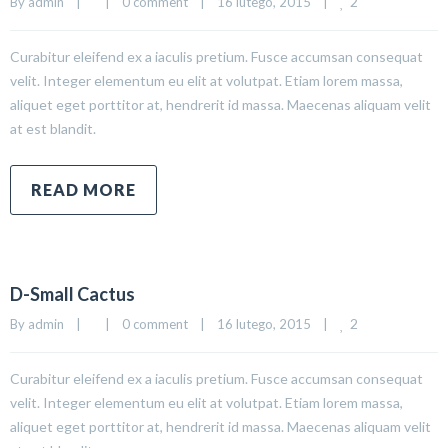
2
By 
admin
|
|
0 comment
|
16 lutego, 2015    
|
Curabitur eleifend ex a iaculis pretium. Fusce accumsan consequat
velit. Integer elementum eu elit at volutpat. Etiam lorem massa,
aliquet eget porttitor at, hendrerit id massa. Maecenas aliquam velit
at est blandit.
READ MORE
D-Small Cactus
2
By 
admin
|
|
0 comment
|
16 lutego, 2015    
|
Curabitur eleifend ex a iaculis pretium. Fusce accumsan consequat
velit. Integer elementum eu elit at volutpat. Etiam lorem massa,
aliquet eget porttitor at, hendrerit id massa. Maecenas aliquam velit