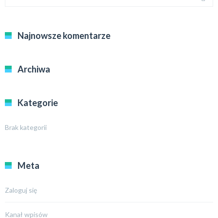
Najnowsze komentarze
Archiwa
Kategorie
Brak kategorii
Meta
Zaloguj się
Kanał wpisów