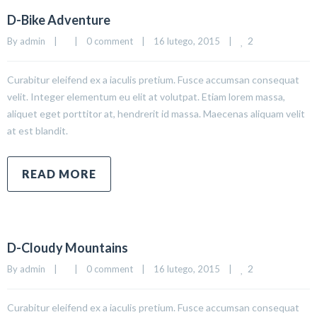
D-Bike Adventure
2
By 
admin
|
|
0 comment
|
16 lutego, 2015    
|
Curabitur eleifend ex a iaculis pretium. Fusce accumsan consequat
velit. Integer elementum eu elit at volutpat. Etiam lorem massa,
aliquet eget porttitor at, hendrerit id massa. Maecenas aliquam velit
at est blandit.
READ MORE
D-Cloudy Mountains
2
By 
admin
|
|
0 comment
|
16 lutego, 2015    
|
Curabitur eleifend ex a iaculis pretium. Fusce accumsan consequat